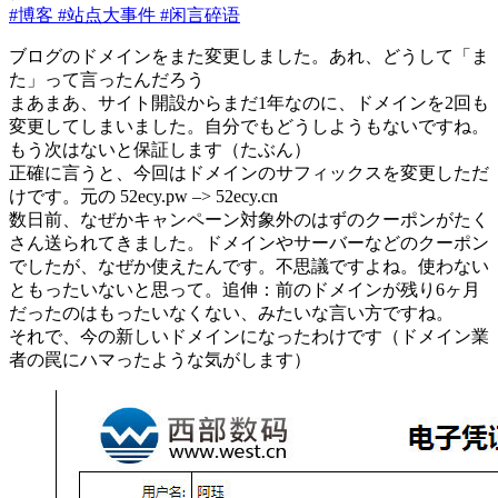
#博客
#站点大事件
#闲言碎语
ブログのドメインをまた変更しました。あれ、どうして「ま
た」って言ったんだろう
まあまあ、サイト開設からまだ1年なのに、ドメインを2回も
変更してしまいました。自分でもどうしようもないですね。
もう次はないと保証します（たぶん）
正確に言うと、今回はドメインのサフィックスを変更しただ
けです。元の 52ecy.pw –> 52ecy.cn
数日前、なぜかキャンペーン対象外のはずのクーポンがたく
さん送られてきました。ドメインやサーバーなどのクーポン
でしたが、なぜか使えたんです。不思議ですよね。使わない
ともったいないと思って。追伸：前のドメインが残り6ヶ月
だったのはもったいなくない、みたいな言い方ですね。
それで、今の新しいドメインになったわけです（ドメイン業
者の罠にハマったような気がします）