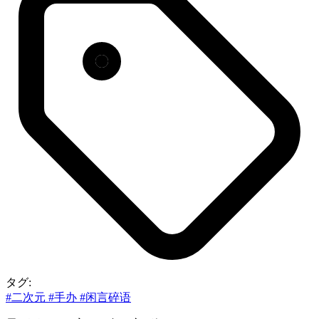
タグ:
#二次元
#手办
#闲言碎语