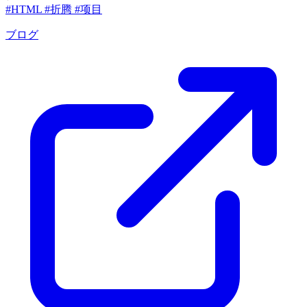
#HTML
#折腾
#项目
ブログ