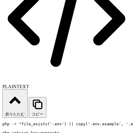
PLAINTEXT
折りたたむ
コピー
php -r "file_exists('.env') || copy('.env.example', '.e
php artisan key:generate 