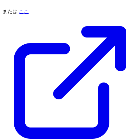
または
ここ