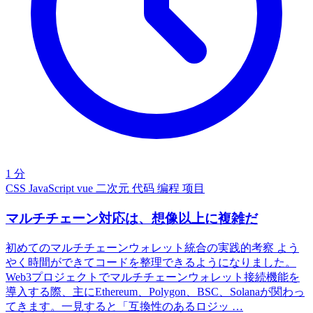
1 分
CSS
JavaScript
vue
二次元
代码
编程
项目
マルチチェーン対応は、想像以上に複雑だ
初めてのマルチチェーンウォレット統合の実践的考察 よう
やく時間ができてコードを整理できるようになりました。
Web3プロジェクトでマルチチェーンウォレット接続機能を
導入する際、主にEthereum、Polygon、BSC、Solanaが関わっ
てきます。一見すると「互換性のあるロジッ …