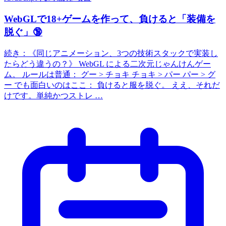
WebGLで18+ゲームを作って、負けると「装備を
脱ぐ」🔞
続き：《同じアニメーション、3つの技術スタックで実装し
たらどう違うの？》 WebGL による二次元じゃんけんゲー
ム。 ルールは普通： グー > チョキ チョキ > パー パー > グ
ー でも面白いのはここ： 負けると服を脱ぐ。 ええ、それだ
けです。単純かつストレ …