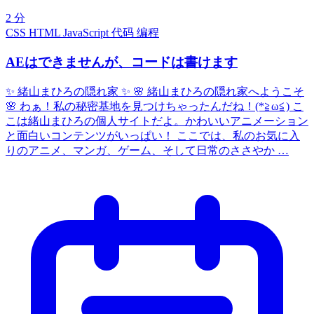
2 分
CSS
HTML
JavaScript
代码
编程
AEはできませんが、コードは書けます
✨ 緒山まひろの隠れ家 ✨ 🌸 緒山まひろの隠れ家へようこそ
🌸 わぁ！私の秘密基地を見つけちゃったんだね！(*≧ω≦) こ
こは緒山まひろの個人サイトだよ。かわいいアニメーション
と面白いコンテンツがいっぱい！ ここでは、私のお気に入
りのアニメ、マンガ、ゲーム、そして日常のささやか …