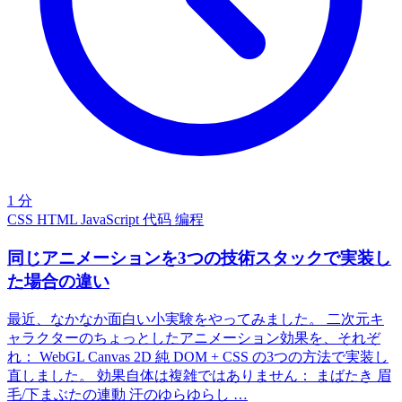
1 分
CSS
HTML
JavaScript
代码
编程
同じアニメーションを3つの技術スタックで実装し
た場合の違い
最近、なかなか面白い小実験をやってみました。 二次元キ
ャラクターのちょっとしたアニメーション効果を、それぞ
れ： WebGL Canvas 2D 純 DOM + CSS の3つの方法で実装し
直しました。 効果自体は複雑ではありません： まばたき 眉
毛/下まぶたの連動 汗のゆらゆらし …