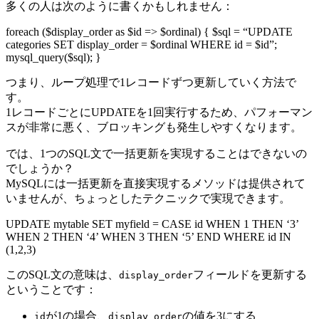
多くの人は次のように書くかもしれません：
foreach ($display_order as $id => $ordinal) { $sql = “UPDATE
categories SET display_order = $ordinal WHERE id = $id”;
mysql_query($sql); }
つまり、ループ処理で1レコードずつ更新していく方法で
す。
1レコードごとにUPDATEを1回実行するため、パフォーマン
スが非常に悪く、ブロッキングも発生しやすくなります。
では、1つのSQL文で一括更新を実現することはできないの
でしょうか？
MySQLには一括更新を直接実現するメソッドは提供されて
いませんが、ちょっとしたテクニックで実現できます。
UPDATE mytable SET myfield = CASE id WHEN 1 THEN ‘3’
WHEN 2 THEN ‘4’ WHEN 3 THEN ‘5’ END WHERE id IN
(1,2,3)
このSQL文の意味は、
フィールドを更新する
display_order
ということです：
が1の場合、
の値を3にする
id
display_order