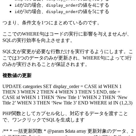
が2の場合、
の値を4にする
id
display_order
が3の場合、
の値を5にする
id
display_order
つまり、条件文を1つにまとめているのです。
ここでのWHERE句はコードの実行に影響を与えませんが、
SQLの実行効率を向上させます。
SQL文が変更が必要な行数だけを実行するようにします。こ
こでは3つのデータのみが更新され、WHERE句によって3行
のみが実行されることが保証されます。
複数値の更新
UPDATE categories SET display_order = CASE id WHEN 1
THEN 3 WHEN 2 THEN 4 WHEN 3 THEN 5 END, title =
CASE id WHEN 1 THEN ‘New Title 1’ WHEN 2 THEN ‘New
Title 2’ WHEN 3 THEN ‘New Title 3’ END WHERE id IN (1,2,3)
PHP関数としてカプセル化し、対応するデータを渡すこと
で、ワンクリックでSQLを生成します
/** * 一括更新関数 * @param $data array 更新対象のデータ、2