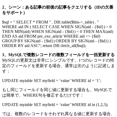
2、シーン：ある記事の前後の記事をクエリする（IDの欠番
をサポート）
$sql = " SELECT * FROM " . DB::table($this->_table) . "
WHERE aid IN ( SELECT CASE WHEN SIGN(aid - {$id}) > 0
THEN MIN(aid) WHEN SIGN(aid - {$id}) < 0 THEN MAX(aid)
END AS aid FROM pre_exe_article WHERE aid <> {$id}
GROUP BY SIGN(aid - {$id}) ORDER BY SIGN(aid - {$id}) )
ORDER BY aid ASC”; return DB::fetch_all($sql);
3、MySQLで複数レコードの複数フィールドを一括更新する
MySQLの更新文は非常にシンプルです。1つのレコードの特
定のフィールドを更新する場合、通常は次のように記述しま
す：
UPDATE mytable SET myfield = ‘value’ WHERE id = ‘1’;
もし同じフィールドを同じ値に更新する場合も、MySQLで
は簡単で、WHERE句を修正するだけです：
UPDATE mytable SET myfield = ‘value’ WHERE id in (1,2,3);
では、複数のレコードをそれぞれ異なる値に更新する場合、