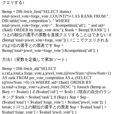
クエリする）
$temp = DB::fetch_first(“SELECT distinct
total+jewel_vote+forge_vote ,COUNT(*)+1 AS RANK FROM " .
DB::table(‘vote_competition’) .” WHERE
total+jewel_vote+forge_vote>" . $competition[‘all’] . " and aid=
{$aid} ORDER by forge_vote desc"); $rank = $temp[‘RANK’]; 1
つ上の順位の選手の票数を直接クエリすることはできない if
($temp[’total+jewel_vote+forge_vote’]) { //ここでクエリされる
のは1位の選手との票差です $up =
$temp[’total+jewel_vote+forge_vote’]-$competition[‘all’]; }
方法1（変数を定義して累加ソート）
$temp = DB::fetch_all(“SELECT
a.cid,a.total,a.forge_vote,a.jewel_vote,(@rowNum:=@rowNum+1)
AS rank FROM pre_vote_competition AS a, (SELECT
(@rowNum :=0) ) b WHERE aid={$aid} ORDER BY
(a.total+a.forge_vote+a.jewel_vote) DESC “); foreach ($temp as
$key => $value) { if ($value[‘cid’] == $cid) { //現在の自分のラン
キング $rank = $value[‘rank’]; if ($up) { $up = $up -
($value[’total’] + $value[‘forge_vote’] + $value[‘jewel_vote’]); }
break; } //1つ上の順位の選手との票差 $up = $value[’total’] +
$value[‘forge_vote’] + $value[‘jewel_vote’]; }