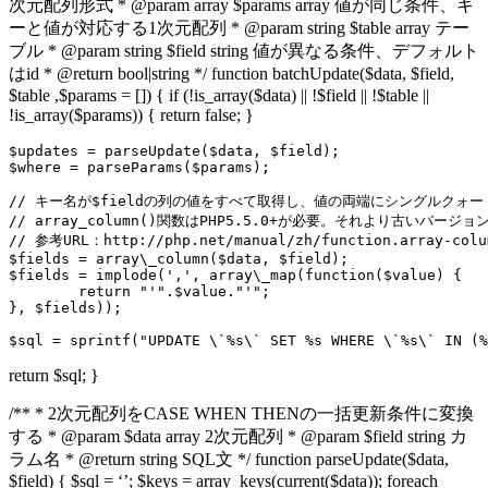
次元配列形式 * @param array $params array 値が同じ条件、キ
ーと値が対応する1次元配列 * @param string $table array テー
ブル * @param string $field string 値が異なる条件、デフォルト
はid * @return bool|string */ function batchUpdate($data, $field,
$table ,$params = []) { if (!is_array($data) || !$field || !$table ||
!is_array($params)) { return false; }
$updates = parseUpdate($data, $field);

$where = parseParams($params);

// キー名が$fieldの列の値をすべて取得し、値の両端にシングルクォート
// array_column()関数はPHP5.5.0+が必要。それより古いバー
// 参考URL：http://php.net/manual/zh/function.array-colum
$fields = array\_column($data, $field);

$fields = implode(',', array\_map(function($value) {

	return "'".$value."'";

}, $fields));

return $sql; }
/** * 2次元配列をCASE WHEN THENの一括更新条件に変換
する * @param $data array 2次元配列 * @param $field string カ
ラム名 * @return string SQL文 */ function parseUpdate($data,
$field) { $sql = ‘’; $keys = array_keys(current($data)); foreach