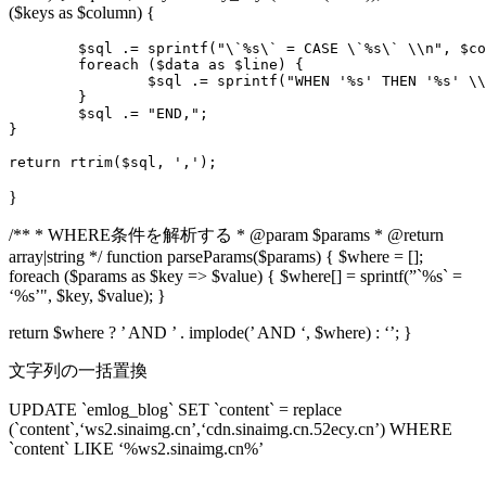
($keys as $column) {
	$sql .= sprintf("\`%s\` = CASE \`%s\` \\n", $column, $field);

	foreach ($data as $line) {

		$sql .= sprintf("WHEN '%s' THEN '%s' \\n", $line\[$field\], $line\[$column\]);

	}

	$sql .= "END,";

}

}
/** * WHERE条件を解析する * @param $params * @return
array|string */ function parseParams($params) { $where = [];
foreach ($params as $key => $value) { $where[] = sprintf(”`%s` =
‘%s’", $key, $value); }
return $where ? ’ AND ’ . implode(’ AND ‘, $where) : ‘’; }
文字列の一括置換
UPDATE `emlog_blog` SET `content` = replace
(`content`,‘ws2.sinaimg.cn’,‘cdn.sinaimg.cn.52ecy.cn’) WHERE
`content` LIKE ‘%ws2.sinaimg.cn%’