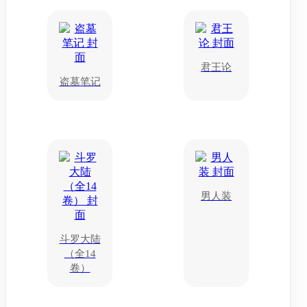
君王论
盗墓笔记
男人装
斗罗大陆
（全14
卷）