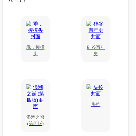
乖，摸摸
硅谷百年
头
史
失控
浪潮之巅
(第四版)