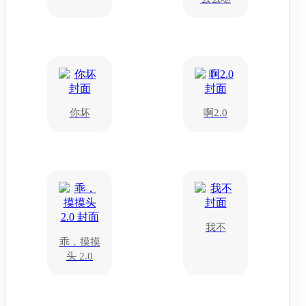
你坏
啊2.0
我不
乖，摸摸
头 2.0