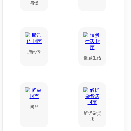
与慢
腾讯传
慢煮生活
问鼎
解忧杂货
店