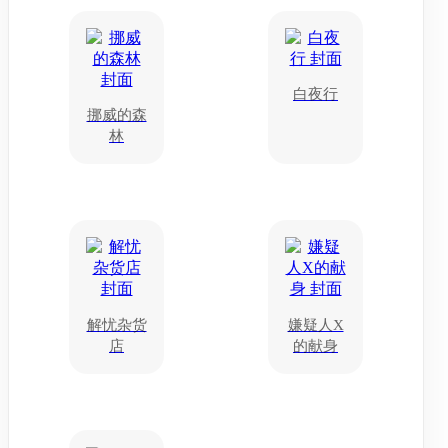
白夜行
挪威的森
林
解忧杂货
嫌疑人X
店
的献身