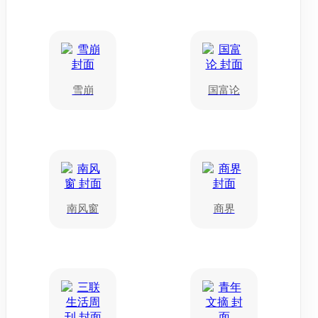
雪崩
国富论
南风窗
商界