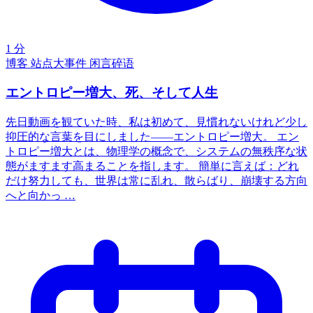
1 分
博客
站点大事件
闲言碎语
エントロピー増大、死、そして人生
先日動画を観ていた時、私は初めて、見慣れないけれど少し
抑圧的な言葉を目にしました——エントロピー増大。 エン
トロピー増大とは、物理学の概念で、システムの無秩序な状
態がますます高まることを指します。 簡単に言えば：どれ
だけ努力しても、世界は常に乱れ、散らばり、崩壊する方向
へと向かっ …