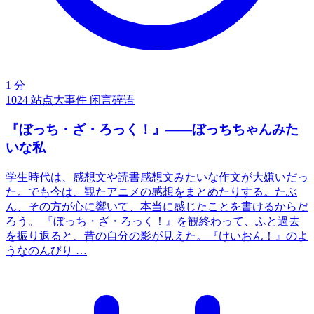
1 分
1024
站点大事件
闲言碎语
『ぼっち・ざ・ろっく！』——ぼっちちゃんみた
いな私
学生時代は、感想文や読書感想文みたいな作文が大嫌いだっ
た。でも今は、観たアニメの感想をまとめたりする。たぶ
ん、その方が心に響いて、本当に感じたことを書けるからだ
ろう。 『ぼっち・ざ・ろっく！』を観終わって、ふと過去
を振り返ると、昔の自分の影が見えた。『けいおん！』のよ
うなのんびり …